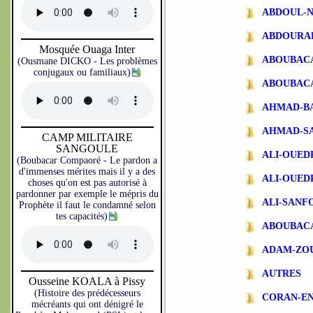
ABDOUL-N
ABDOURA
Mosquée Ouaga Inter
ABOUBAC
(Ousmane DICKO - Les problèmes
conjugaux ou familiaux)
ABOUBAC
AHMAD-B
AHMAD-S
CAMP MILITAIRE
SANGOULE
ALI-OUE
(Boubacar Compaoré - Le pardon a
d'immenses mérites mais il y a des
ALI-OUE
choses qu'on est pas autorisé à
pardonner par exemple le mépris du
ALI-SANF
Prophète il faut le condamné selon
tes capacités)
ABOUBAC
ADAM-ZO
AUTRES
Ousseine KOALA à Pissy
(Histoire des prédécesseurs
CORAN-EN
mécréants qui ont dénigré le