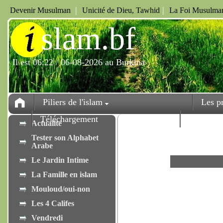
|
|
Devenir Musulman
Unicité de Dieu, Tawhid
La Foi Musulman
i
slam.bf
Il est 06:22 / 06-08-2026 au Burkina
Piliers de l'islam
Les p
Téléchargement
Fêtes
Actualité
Tester son Alphabet
Arabe
Le Jardin Intime
La Famille en islam
Mouloud/oui-non
Les 4 Califes
Vendredi