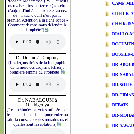
Prophète Mohammad (PSL) et leurs
CAMP-MIL
mauvaises fins sur terre. Que celui
d'aujourd'hui à la cravate et au nez
CHEICK-A
de .... sache qu'il n'est pas le
premier. Attention à la ligne rouge -
CHEIK-IS
Comment devons-nous défendre le
Prophète?)
DIALLO-
DOCUMEN
DOSSIER-
Dr Tidiane à Tampouy
(Les leçons tirées de la biographie
DR-ABOU
de la mère des croyants Khadija
première femme du Prophète)
DR-NABA
DR-SOLIF
DR-TIDIA
Dr. NABALOUM à
Ouahigouya
DEBATS
(Les méthodes ou voies utilisées par
les ennemis de l'islam pour voler ou
DR-MOHA
salir la conscience des musulmans et
quelles sont les solutions)
DR-SAWA