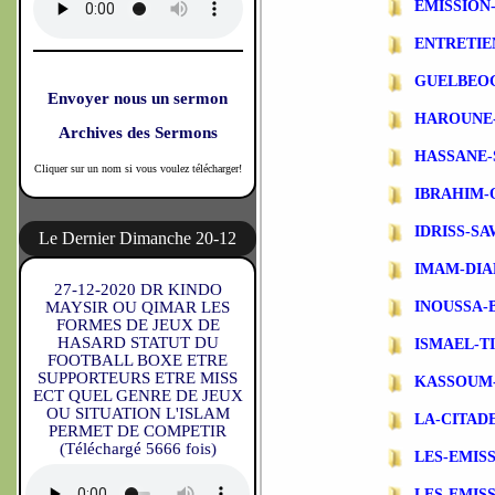
EMISSIO
ENTRETIE
GUELBEO
Envoyer nous un sermon
HAROUNE
Archives des Sermons
HASSANE-
Cliquer sur un nom si vous voulez télécharger!
IBRAHIM-
IDRISS-S
Le Dernier Dimanche 20-12
IMAM-DIA
27-12-2020 DR KINDO
MAYSIR OU QIMAR LES
INOUSSA-
FORMES DE JEUX DE
HASARD STATUT DU
ISMAEL-T
FOOTBALL BOXE ETRE
SUPPORTEURS ETRE MISS
KASSOUM
ECT QUEL GENRE DE JEUX
OU SITUATION L'ISLAM
LA-CITAD
PERMET DE COMPETIR
(Téléchargé 5666 fois)
LES-EMIS
LES-EMIS