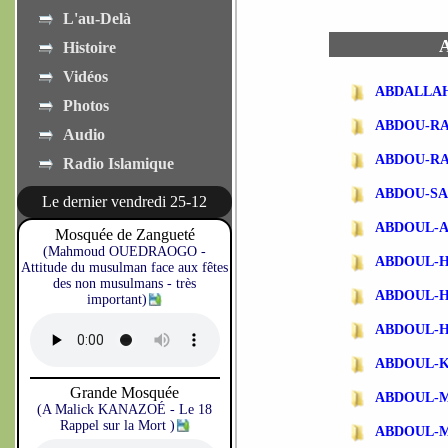
L'au-Delà
A
Histoire
Vidéos
ABDALLA
Photos
ABDOU-R
Audio
ABDOU-R
Radio Islamique
ABDOU-SA
Le dernier vendredi 25-12
ABDOUL-
Mosquée de Zangueté
(Mahmoud OUEDRAOGO -
ABDOUL-
Attitude du musulman face aux fêtes
des non musulmans - très
ABDOUL-
important)
ABDOUL-
ABDOUL-
Grande Mosquée
ABDOUL-
(A Malick KANAZOÉ - Le 18
Rappel sur la Mort )
ABDOUL-