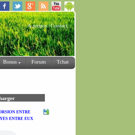
A propos
Contact
|
Bonus
Forum
Tchat
charger
TORSION ENTRE
YES ENTRE EUX