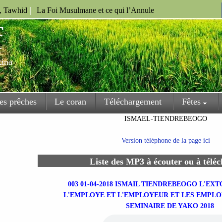
|
u, Tawhid
La Foi Musulmane et ce qui l’Annule
f
kina
es prêches
Le coran
Téléchargement
Fêtes
ISMAEL-TIENDREBEOGO
Version téléphone de la page ici
Liste des MP3 à écouter ou à télé
003 01-04-2018 ISMAIL TIENDREBEOGO L'EX
L'EMPLOYE ET L'EMPLOYEUR ET LES EMPLO
SEMINAIRE DE YAKO 2018