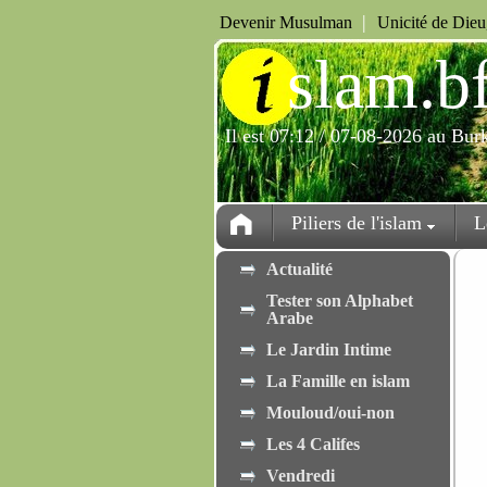
|
Devenir Musulman
Unicité de Die
i
slam.b
Il est 07:12 / 07-08-2026 au Bur
Piliers de l'islam
L
Actualité
Tester son Alphabet
Arabe
Le Jardin Intime
La Famille en islam
Mouloud/oui-non
Les 4 Califes
Vendredi