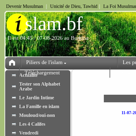
|
|
Devenir Musulman
Unicité de Dieu, Tawhid
La Foi Musulman
i
slam.bf
Il est 04:45 / 07-08-2026 au Burkina
Piliers de l'islam
Les p
Téléchargement
Fêtes
Actualité
Tester son Alphabet
Arabe
Le Jardin Intime
La Famille en islam
11-07-
Mouloud/oui-non
Les 4 Califes
Vendredi