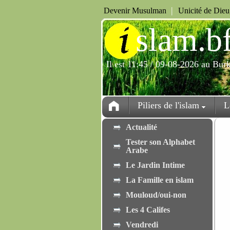
|
Devenir Musulman
Unicité de Die
i
slam.b
Il est 11:45 / 09-08-2026 au Bur
Piliers de l'islam
L
Actualité
Tester son Alphabet
Arabe
Le Jardin Intime
La Famille en islam
Mouloud/oui-non
Les 4 Califes
Vendredi