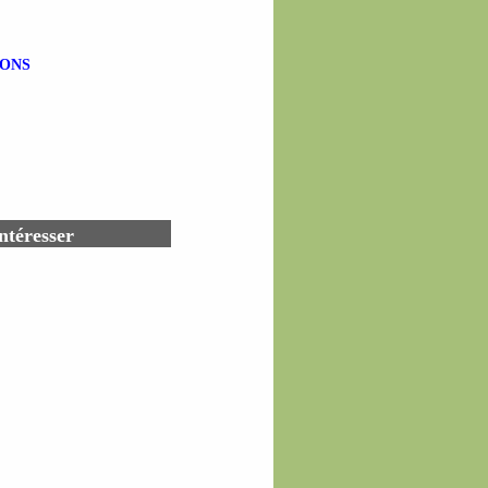
IONS
ntéresser