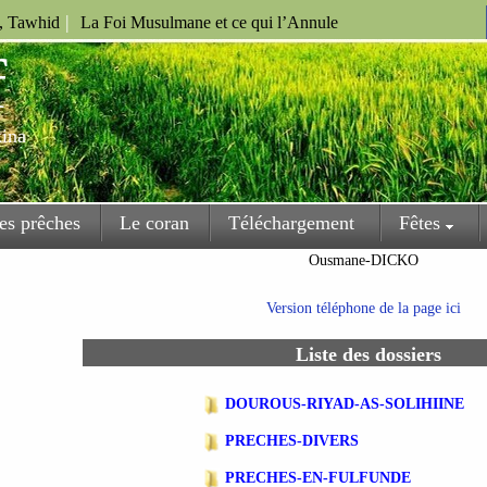
|
u, Tawhid
La Foi Musulmane et ce qui l’Annule
f
kina
es prêches
Le coran
Téléchargement
Fêtes
Ousmane-DICKO
Version téléphone de la page ici
Liste des dossiers
DOUROUS-RIYAD-AS-SOLIHIINE
PRECHES-DIVERS
PRECHES-EN-FULFUNDE