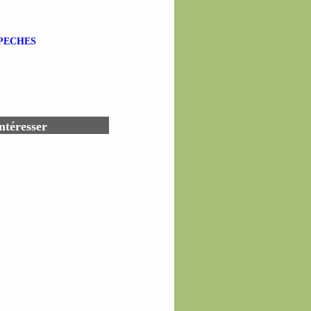
-PECHES
ntéresser