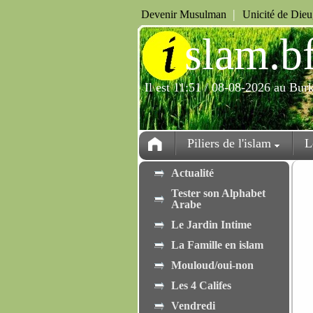
|
Devenir Musulman
Unicité de Die
i
slam.b
Il est 11:51 / 08-08-2026 au Bur
Piliers de l'islam
L
Actualité
Tester son Alphabet
Arabe
Le Jardin Intime
La Famille en islam
Mouloud/oui-non
Les 4 Califes
Vendredi