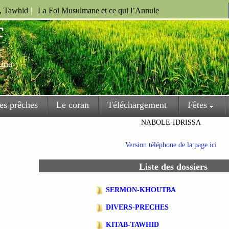
|
u, Tawhid
La Foi Musulmane et ce qui l’Annule
f
kina
es prêches
Le coran
Téléchargement
Fêtes
NABOLE-IDRISSA
Version téléphone de la page ici
Liste des dossiers
SERMON-KHOUTBA
DIVERS-PRECHES
KITAB-TAWHID