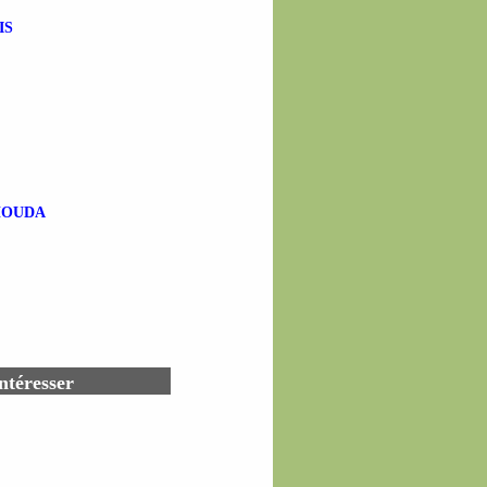
IS
HOUDA
ntéresser