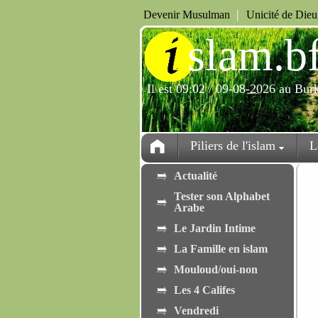
|
Devenir Musulman
Unicité de Die
i
slam.b
Il est 09:02 / 09-08-2026 au Bur
Piliers de l'islam
L
Actualité
Tester son Alphabet
Arabe
Le Jardin Intime
La Famille en islam
Mouloud/oui-non
Les 4 Califes
Vendredi