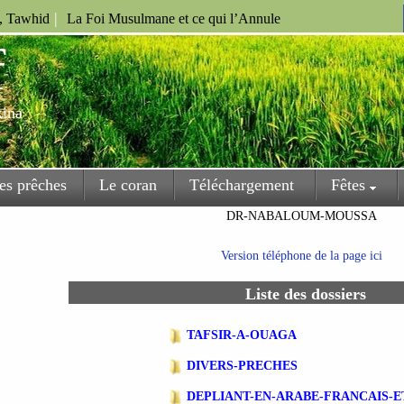
|
u, Tawhid
La Foi Musulmane et ce qui l’Annule
f
kina
es prêches
Le coran
Téléchargement
Fêtes
DR-NABALOUM-MOUSSA
Version téléphone de la page ici
Liste des dossiers
TAFSIR-A-OUAGA
DIVERS-PRECHES
DEPLIANT-EN-ARABE-FRANCAIS-