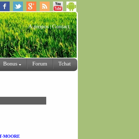
A propos
Contact
|
Bonus
Forum
Tchat
ET-MOORE