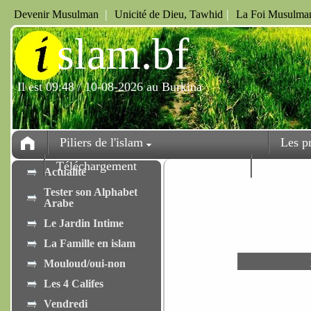
|
|
Devenir Musulman
Unicité de Dieu, Tawhid
La Foi Musulman
i
slam.bf
Il est 09:48 / 10-08-2026 au Burkina
Piliers de l'islam
Les p
Téléchargement
Fêtes
Actualité
Tester son Alphabet
Arabe
Le Jardin Intime
La Famille en islam
Mouloud/oui-non
Les 4 Califes
Vendredi