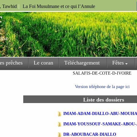
|
u, Tawhid
La Foi Musulmane et ce qui l’Annule
f
kina
es prêches
Le coran
Téléchargement
Fêtes
SALAFIS-DE-COTE-D-IVOIRE
Version téléphone de la page ici
Liste des dossiers
IMAM-ADAM-DIALLO-ABU-MOUH
IMAM-YOUSSOUF-SAMAKE-ABOU
DR-ABOUBACAR-DIALLO