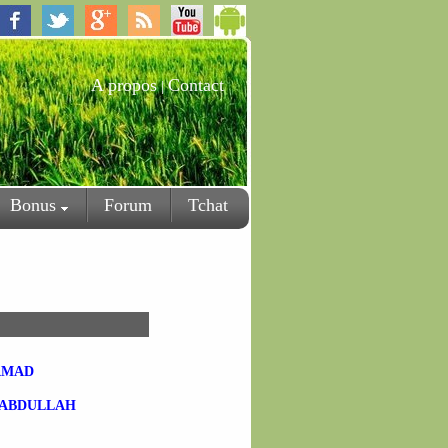
A propos
Contact
|
Bonus
Forum
Tchat
AMAD
-ABDULLAH