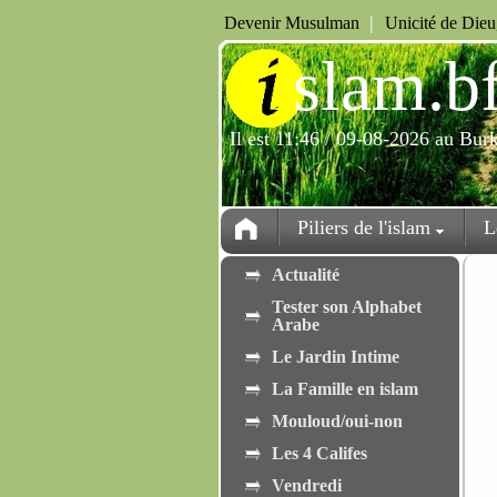
|
Devenir Musulman
Unicité de Die
i
slam.b
Il est 11:46 / 09-08-2026 au Bur
Piliers de l'islam
L
Actualité
Tester son Alphabet
Arabe
Le Jardin Intime
La Famille en islam
Mouloud/oui-non
Les 4 Califes
Vendredi