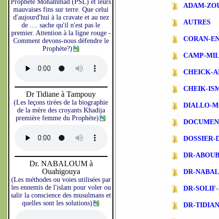
Prophète Mohammad (PSL) et leurs
ADAM-ZO
mauvaises fins sur terre. Que celui
d'aujourd'hui à la cravate et au nez
AUTRES
de .... sache qu'il n'est pas le
premier. Attention à la ligne rouge -
CORAN-EN
Comment devons-nous défendre le
Prophète?)
CAMP-MIL
CHEICK-A
CHEIK-IS
Dr Tidiane à Tampouy
(Les leçons tirées de la biographie
DIALLO-
de la mère des croyants Khadija
première femme du Prophète)
DOCUMEN
DOSSIER-
DR-ABOU
Dr. NABALOUM à
Ouahigouya
DR-NABA
(Les méthodes ou voies utilisées par
les ennemis de l'islam pour voler ou
DR-SOLIF
salir la conscience des musulmans et
quelles sont les solutions)
DR-TIDIA