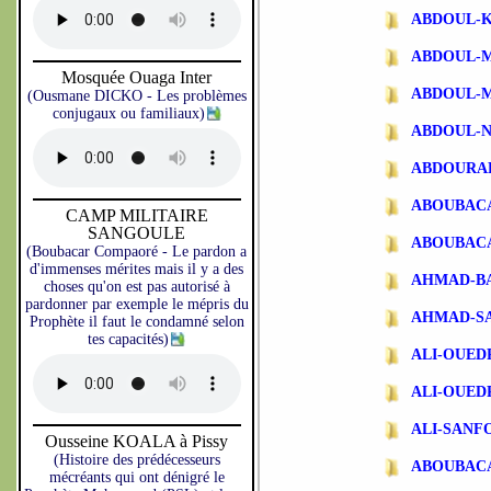
ABDOUL-
ABDOUL-
Mosquée Ouaga Inter
ABDOUL-
(Ousmane DICKO - Les problèmes
conjugaux ou familiaux)
ABDOUL-N
ABDOURA
ABOUBAC
CAMP MILITAIRE
SANGOULE
ABOUBAC
(Boubacar Compaoré - Le pardon a
d'immenses mérites mais il y a des
AHMAD-B
choses qu'on est pas autorisé à
pardonner par exemple le mépris du
AHMAD-S
Prophète il faut le condamné selon
tes capacités)
ALI-OUE
ALI-OUE
ALI-SANF
Ousseine KOALA à Pissy
(Histoire des prédécesseurs
ABOUBAC
mécréants qui ont dénigré le