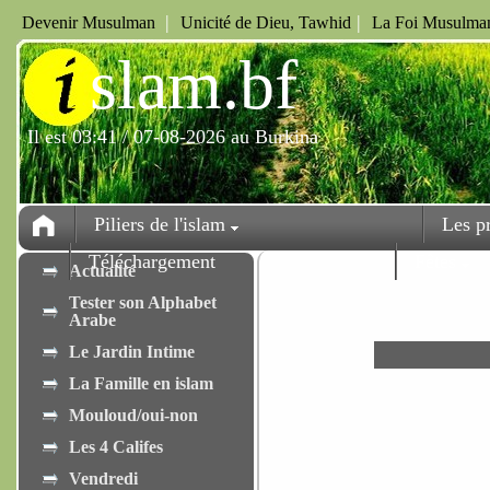
|
|
Devenir Musulman
Unicité de Dieu, Tawhid
La Foi Musulman
i
slam.bf
Il est 03:41 / 07-08-2026 au Burkina
Piliers de l'islam
Les p
Téléchargement
Fêtes
Actualité
Tester son Alphabet
Arabe
Le Jardin Intime
La Famille en islam
Mouloud/oui-non
Les 4 Califes
Vendredi