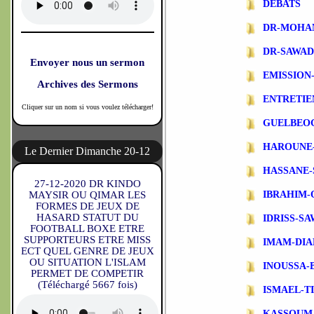
DEBATS
DR-MOHA
DR-SAWA
Envoyer nous un sermon
EMISSIO
Archives des Sermons
ENTRETIE
Cliquer sur un nom si vous voulez télécharger!
GUELBEO
HAROUNE
Le Dernier Dimanche 20-12
HASSANE-
27-12-2020 DR KINDO
MAYSIR OU QIMAR LES
IBRAHIM-
FORMES DE JEUX DE
HASARD STATUT DU
IDRISS-S
FOOTBALL BOXE ETRE
SUPPORTEURS ETRE MISS
IMAM-DIA
ECT QUEL GENRE DE JEUX
OU SITUATION L'ISLAM
INOUSSA-
PERMET DE COMPETIR
(Téléchargé 5667 fois)
ISMAEL-T
KASSOUM