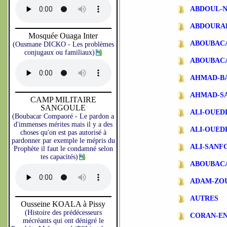
ABDOUL-N
ABDOURA
Mosquée Ouaga Inter
ABOUBAC
(Ousmane DICKO - Les problèmes
conjugaux ou familiaux)
ABOUBAC
AHMAD-B
AHMAD-S
CAMP MILITAIRE
SANGOULE
ALI-OUE
(Boubacar Compaoré - Le pardon a
d'immenses mérites mais il y a des
ALI-OUE
choses qu'on est pas autorisé à
pardonner par exemple le mépris du
ALI-SANF
Prophète il faut le condamné selon
tes capacités)
ABOUBAC
ADAM-ZO
AUTRES
Ousseine KOALA à Pissy
(Histoire des prédécesseurs
CORAN-EN
mécréants qui ont dénigré le