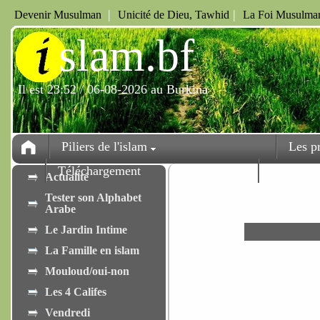
|
|
Devenir Musulman
Unicité de Dieu, Tawhid
La Foi Musulman
i
slam.bf
Il est 23:52 / 06-08-2026 au Burkina
Piliers de l'islam
Les p
Téléchargement
Fêtes
Actualité
Tester son Alphabet
Arabe
Le Jardin Intime
La Famille en islam
Mouloud/oui-non
Les 4 Califes
Vendredi