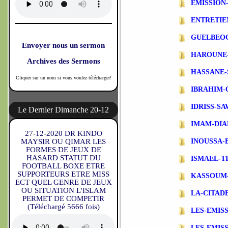
EMISSIO
ENTRETIE
GUELBEO
Envoyer nous un sermon
HAROUNE
Archives des Sermons
HASSANE-
Cliquer sur un nom si vous voulez télécharger!
IBRAHIM-
IDRISS-S
Le Dernier Dimanche 20-12
IMAM-DIA
27-12-2020 DR KINDO
MAYSIR OU QIMAR LES
INOUSSA-
FORMES DE JEUX DE
HASARD STATUT DU
ISMAEL-T
FOOTBALL BOXE ETRE
SUPPORTEURS ETRE MISS
KASSOUM
ECT QUEL GENRE DE JEUX
OU SITUATION L'ISLAM
LA-CITAD
PERMET DE COMPETIR
(Téléchargé 5666 fois)
LES-EMIS
LES-EMIS