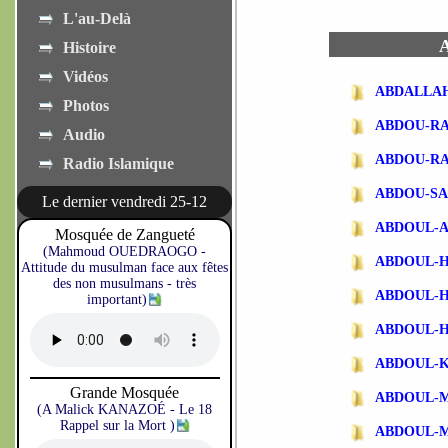
L'au-Delà
A
Histoire
Vidéos
ABDALLA
Photos
ABDOU-R
Audio
ABDOU-R
Radio Islamique
ABDOU-SA
Le dernier vendredi 25-12
ABDOUL-
Mosquée de Zangueté
(Mahmoud OUEDRAOGO -
ABDOUL-
Attitude du musulman face aux fêtes
des non musulmans - très
ABDOUL-
important)
ABDOUL-
ABDOUL-
Grande Mosquée
ABDOUL-
(A Malick KANAZOÉ - Le 18
Rappel sur la Mort )
ABDOUL-