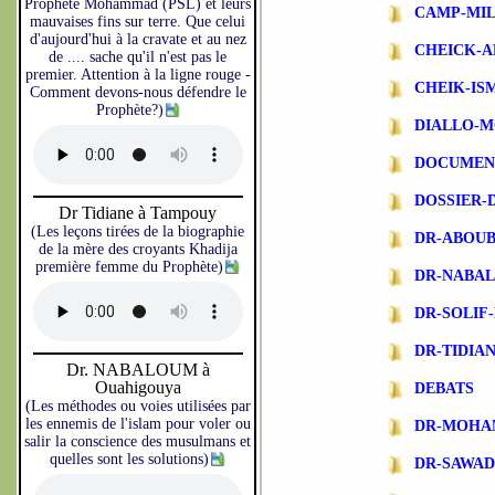
Prophète Mohammad (PSL) et leurs
CAMP-MIL
mauvaises fins sur terre. Que celui
d'aujourd'hui à la cravate et au nez
CHEICK-A
de .... sache qu'il n'est pas le
premier. Attention à la ligne rouge -
CHEIK-IS
Comment devons-nous défendre le
Prophète?)
DIALLO-
DOCUMEN
DOSSIER-
Dr Tidiane à Tampouy
(Les leçons tirées de la biographie
DR-ABOU
de la mère des croyants Khadija
première femme du Prophète)
DR-NABA
DR-SOLIF
DR-TIDIA
Dr. NABALOUM à
Ouahigouya
DEBATS
(Les méthodes ou voies utilisées par
les ennemis de l'islam pour voler ou
DR-MOHA
salir la conscience des musulmans et
quelles sont les solutions)
DR-SAWA