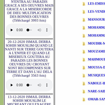
N'ENTRA AU PARADIS
LES-EMIS
GRACE A SES OEUVRES MAIS
GRACE A LA MISERICORDE
LES-VEND
DE DIEU MULTIPLICATION
DES BONNES OEUVRES
MANSOUR
(Téléchargé 3993 fois)
MOHAMMA
MOHAMMA
20-12-2020 ISMAIL DERRA
MOUDIR-
SOHIH MOUSLIM QUAND LE
NANTI SUR TERRE GOUTERA
MOUZAMI
A L'ENFER ET QUAND LE
MISEREUX GOUTERA AU
MAHMOUD
PARADIS LES BONNES
OEUVRES DU CROYANT
MOUSSA-
SONT RECOMPENSES SUR
TERRE ET DANS L'AU DELA
(Téléchargé 3563 fois)
MUSIQUES
NABOLE-I
NARE-SAI
13-12-2020 ISMAIL DERRA
OMAR-SA
SOHIH MOUSLIM LE
MECREANT QUI EXAGERE