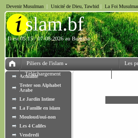
|
|
Devenir Musulman
Unicité de Dieu, Tawhid
La Foi Musulman
i
slam.bf
Il est 05:15 / 07-08-2026 au Burkina
Piliers de l'islam
Les p
Téléchargement
Fêtes
Actualité
Tester son Alphabet
Arabe
Le Jardin Intime
La Famille en islam
Mouloud/oui-non
Les 4 Califes
Vendredi