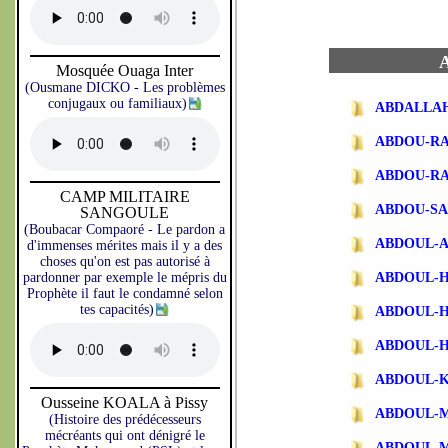
A
Mosquée Ouaga Inter
(Ousmane DICKO - Les problèmes
conjugaux ou familiaux)
ABDALLA
ABDOU-R
ABDOU-R
CAMP MILITAIRE
ABDOU-SA
SANGOULE
(Boubacar Compaoré - Le pardon a
ABDOUL-
d'immenses mérites mais il y a des
choses qu'on est pas autorisé à
pardonner par exemple le mépris du
ABDOUL-
Prophète il faut le condamné selon
tes capacités)
ABDOUL-
ABDOUL-
ABDOUL-
Ousseine KOALA à Pissy
ABDOUL-
(Histoire des prédécesseurs
mécréants qui ont dénigré le
ABDOUL-