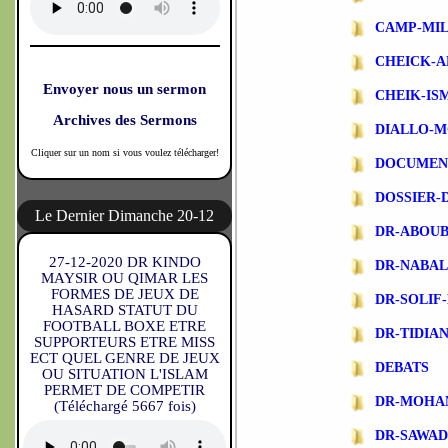
CAMP-MIL
CHEICK-A
Envoyer nous un sermon
CHEIK-IS
Archives des Sermons
DIALLO-
Cliquer sur un nom si vous voulez télécharger!
DOCUMEN
DOSSIER-
Le Dernier Dimanche 20-12
DR-ABOU
27-12-2020 DR KINDO
DR-NABA
MAYSIR OU QIMAR LES
FORMES DE JEUX DE
DR-SOLIF
HASARD STATUT DU
FOOTBALL BOXE ETRE
DR-TIDIA
SUPPORTEURS ETRE MISS
ECT QUEL GENRE DE JEUX
DEBATS
OU SITUATION L'ISLAM
PERMET DE COMPETIR
DR-MOHA
(Téléchargé 5667 fois)
DR-SAWA