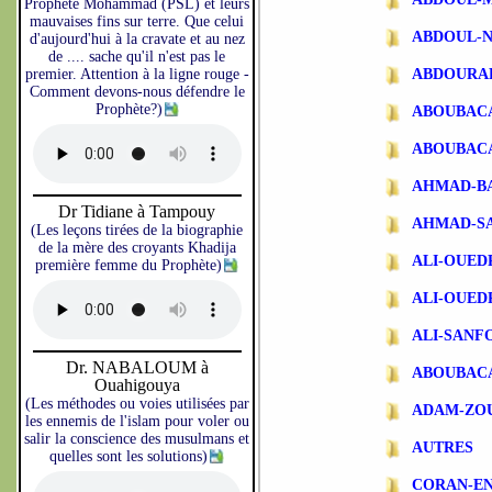
Prophète Mohammad (PSL) et leurs
mauvaises fins sur terre. Que celui
ABDOUL-N
d'aujourd'hui à la cravate et au nez
de .... sache qu'il n'est pas le
premier. Attention à la ligne rouge -
ABDOURA
Comment devons-nous défendre le
Prophète?)
ABOUBAC
ABOUBAC
AHMAD-B
Dr Tidiane à Tampouy
AHMAD-S
(Les leçons tirées de la biographie
de la mère des croyants Khadija
ALI-OUE
première femme du Prophète)
ALI-OUE
ALI-SANF
Dr. NABALOUM à
ABOUBAC
Ouahigouya
(Les méthodes ou voies utilisées par
ADAM-ZO
les ennemis de l'islam pour voler ou
salir la conscience des musulmans et
AUTRES
quelles sont les solutions)
CORAN-EN