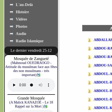
L'au-Delà
Histoire
Vidéos
Photos
A
Audio
ABDALLA
Radio Islamique
ABDOU-R
Le dernier vendredi 25-12
ABDOU-R
Mosquée de Zangueté
(Mahmoud OUEDRAOGO -
ABDOU-SA
Attitude du musulman face aux fêtes
des non musulmans - très
ABDOUL-
important)
ABDOUL-
ABDOUL-
Grande Mosquée
ABDOUL-
(A Malick KANAZOÉ - Le 18
Rappel sur la Mort )
ABDOUL-