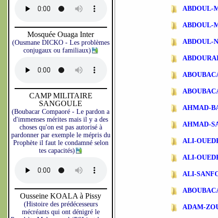
ABDOUL-
ABDOUL-
Mosquée Ouaga Inter
ABDOUL-N
(Ousmane DICKO - Les problèmes
conjugaux ou familiaux)
ABDOURA
ABOUBAC
ABOUBAC
CAMP MILITAIRE
SANGOULE
AHMAD-B
(Boubacar Compaoré - Le pardon a
d'immenses mérites mais il y a des
AHMAD-S
choses qu'on est pas autorisé à
pardonner par exemple le mépris du
ALI-OUE
Prophète il faut le condamné selon
tes capacités)
ALI-OUE
ALI-SANF
ABOUBAC
Ousseine KOALA à Pissy
(Histoire des prédécesseurs
ADAM-ZO
mécréants qui ont dénigré le