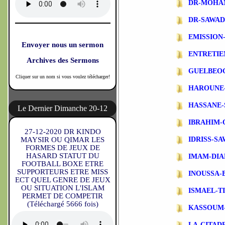
DR-MOHA
DR-SAWA
EMISSIO
Envoyer nous un sermon
ENTRETIE
Archives des Sermons
GUELBEO
Cliquer sur un nom si vous voulez télécharger!
HAROUNE
HASSANE-
Le Dernier Dimanche 20-12
IBRAHIM-
27-12-2020 DR KINDO
MAYSIR OU QIMAR LES
IDRISS-S
FORMES DE JEUX DE
HASARD STATUT DU
IMAM-DIA
FOOTBALL BOXE ETRE
SUPPORTEURS ETRE MISS
INOUSSA-
ECT QUEL GENRE DE JEUX
OU SITUATION L'ISLAM
ISMAEL-T
PERMET DE COMPETIR
(Téléchargé 5666 fois)
KASSOUM
LA-CITAD