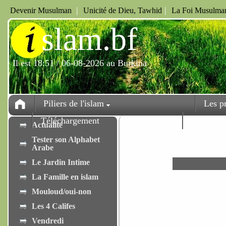
|
|
Devenir Musulman
Unicité de Dieu, Tawhid
La Foi Musulman
i
slam.bf
Il est 18:51 / 06-08-2026 au Burkina
Piliers de l'islam
Les p
Téléchargement
Fêtes
Actualité
Tester son Alphabet
Arabe
Le Jardin Intime
La Famille en islam
Mouloud/oui-non
Les 4 Califes
Vendredi