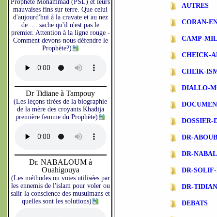
Prophète Mohammad (PSL) et leurs
AUTRES
mauvaises fins sur terre. Que celui
d'aujourd'hui à la cravate et au nez
CORAN-EN
de .... sache qu'il n'est pas le
premier. Attention à la ligne rouge -
CAMP-MIL
Comment devons-nous défendre le
Prophète?)
CHEICK-A
CHEIK-IS
DIALLO-
Dr Tidiane à Tampouy
(Les leçons tirées de la biographie
DOCUMEN
de la mère des croyants Khadija
première femme du Prophète)
DOSSIER-
DR-ABOU
DR-NABA
Dr. NABALOUM à
Ouahigouya
DR-SOLIF
(Les méthodes ou voies utilisées par
les ennemis de l'islam pour voler ou
DR-TIDIA
salir la conscience des musulmans et
quelles sont les solutions)
DEBATS