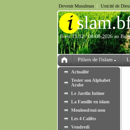
|
Devenir Musulman
Unicité de Die
i
slam.b
Il est 13:32 / 08-08-2026 au Bur
Piliers de l'islam
L
Actualité
Tester son Alphabet
Arabe
Le Jardin Intime
La Famille en islam
Mouloud/oui-non
Les 4 Califes
Vendredi