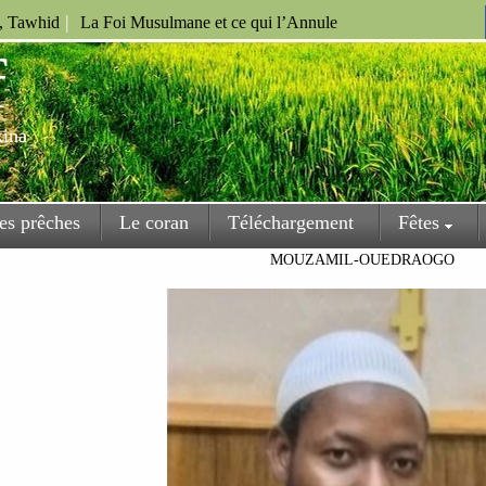
|
u, Tawhid
La Foi Musulmane et ce qui l’Annule
f
kina
es prêches
Le coran
Téléchargement
Fêtes
MOUZAMIL-OUEDRAOGO