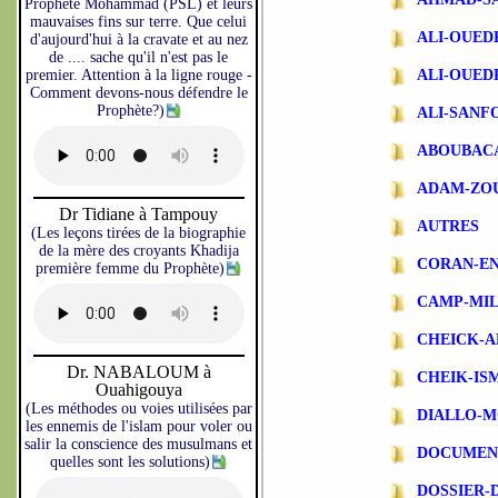
Prophète Mohammad (PSL) et leurs
mauvaises fins sur terre. Que celui
ALI-OUE
d'aujourd'hui à la cravate et au nez
de .... sache qu'il n'est pas le
premier. Attention à la ligne rouge -
ALI-OUE
Comment devons-nous défendre le
Prophète?)
ALI-SANF
ABOUBAC
ADAM-ZO
Dr Tidiane à Tampouy
AUTRES
(Les leçons tirées de la biographie
de la mère des croyants Khadija
CORAN-EN
première femme du Prophète)
CAMP-MIL
CHEICK-A
Dr. NABALOUM à
CHEIK-IS
Ouahigouya
(Les méthodes ou voies utilisées par
DIALLO-
les ennemis de l'islam pour voler ou
salir la conscience des musulmans et
DOCUMEN
quelles sont les solutions)
DOSSIER-