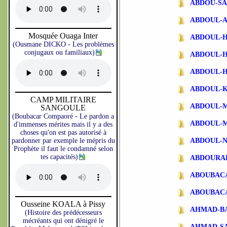
ABDOU-SA
ABDOUL-
Mosquée Ouaga Inter
ABDOUL-
(Ousmane DICKO - Les problèmes
conjugaux ou familiaux)
ABDOUL-
ABDOUL-
ABDOUL-
CAMP MILITAIRE
ABDOUL-
SANGOULE
(Boubacar Compaoré - Le pardon a
ABDOUL-
d'immenses mérites mais il y a des
choses qu'on est pas autorisé à
pardonner par exemple le mépris du
ABDOUL-N
Prophète il faut le condamné selon
tes capacités)
ABDOURA
ABOUBAC
ABOUBAC
Ousseine KOALA à Pissy
AHMAD-B
(Histoire des prédécesseurs
mécréants qui ont dénigré le
AHMAD-S