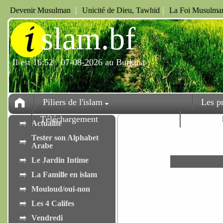
|
|
Devenir Musulman
Unicité de Dieu, Tawhid
La Foi Musulman
i
slam.bf
Il est 16:52 / 07-08-2026 au Burkina
Piliers de l'islam
Les p
Téléchargement
Fêtes
Actualité
Tester son Alphabet
Arabe
Le Jardin Intime
La Famille en islam
Mouloud/oui-non
Les 4 Califes
Vendredi