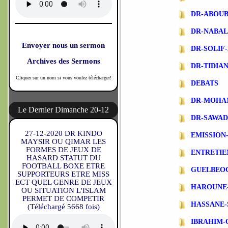
DR-ABOU
DR-NABA
Envoyer nous un sermon
DR-SOLIF
Archives des Sermons
DR-TIDIA
Cliquer sur un nom si vous voulez télécharger!
DEBATS
DR-MOHA
Le Dernier Dimanche 20-12
DR-SAWA
27-12-2020 DR KINDO
EMISSIO
MAYSIR OU QIMAR LES
FORMES DE JEUX DE
ENTRETIE
HASARD STATUT DU
FOOTBALL BOXE ETRE
GUELBEO
SUPPORTEURS ETRE MISS
ECT QUEL GENRE DE JEUX
HAROUNE
OU SITUATION L'ISLAM
PERMET DE COMPETIR
HASSANE-
(Téléchargé 5668 fois)
IBRAHIM-