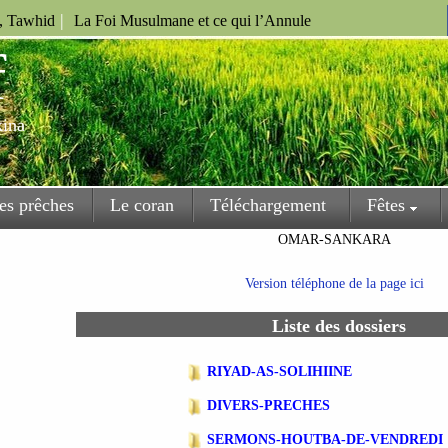
|
u, Tawhid
La Foi Musulmane et ce qui l’Annule
f
kina
es prêches
Le coran
Téléchargement
Fêtes
OMAR-SANKARA
Version téléphone de la page ici
Liste des dossiers
RIYAD-AS-SOLIHIINE
DIVERS-PRECHES
SERMONS-HOUTBA-DE-VENDREDI