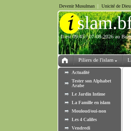
|
Devenir Musulman
Unicité de Die
i
slam.b
Il est 09:45 / 07-08-2026 au Bur
Piliers de l'islam
L
Actualité
Tester son Alphabet
Arabe
Le Jardin Intime
La Famille en islam
Mouloud/oui-non
Les 4 Califes
Vendredi