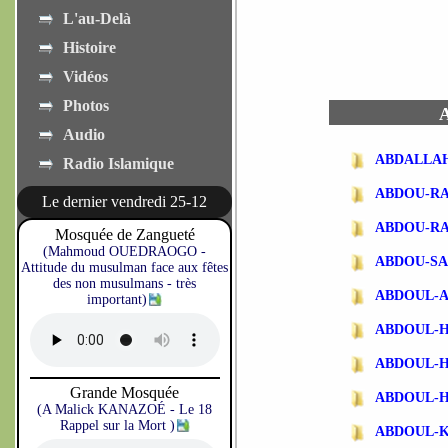
L'au-Delà
Histoire
Vidéos
Photos
A
Audio
ABDALLA
Radio Islamique
ABDOU-R
Le dernier vendredi 25-12
ABDOU-R
Mosquée de Zangueté
(Mahmoud OUEDRAOGO -
ABDOU-SA
Attitude du musulman face aux fêtes
des non musulmans - très
ABDOUL-
important)
ABDOUL-
ABDOUL-
Grande Mosquée
ABDOUL-
(A Malick KANAZOÉ - Le 18
Rappel sur la Mort )
ABDOUL-