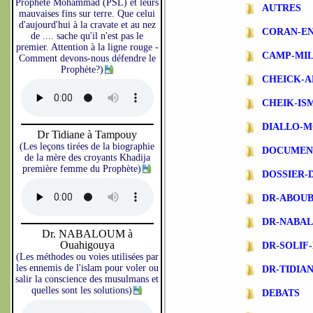
Prophète Mohammad (PSL) et leurs
AUTRES
mauvaises fins sur terre. Que celui
d'aujourd'hui à la cravate et au nez
CORAN-EN
de .... sache qu'il n'est pas le
premier. Attention à la ligne rouge -
CAMP-MIL
Comment devons-nous défendre le
Prophète?)
CHEICK-A
CHEIK-IS
DIALLO-
Dr Tidiane à Tampouy
(Les leçons tirées de la biographie
DOCUMEN
de la mère des croyants Khadija
première femme du Prophète)
DOSSIER-
DR-ABOU
DR-NABA
Dr. NABALOUM à
Ouahigouya
DR-SOLIF
(Les méthodes ou voies utilisées par
les ennemis de l'islam pour voler ou
DR-TIDIA
salir la conscience des musulmans et
quelles sont les solutions)
DEBATS