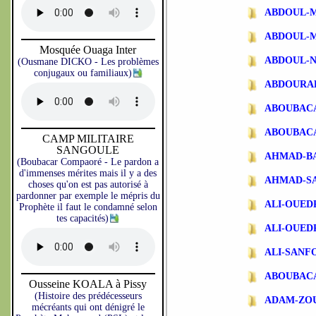
ABDOUL-
ABDOUL-
Mosquée Ouaga Inter
ABDOUL-N
(Ousmane DICKO - Les problèmes
conjugaux ou familiaux)
ABDOURA
ABOUBAC
ABOUBAC
CAMP MILITAIRE
SANGOULE
AHMAD-B
(Boubacar Compaoré - Le pardon a
d'immenses mérites mais il y a des
AHMAD-S
choses qu'on est pas autorisé à
pardonner par exemple le mépris du
ALI-OUE
Prophète il faut le condamné selon
tes capacités)
ALI-OUE
ALI-SANF
ABOUBAC
Ousseine KOALA à Pissy
(Histoire des prédécesseurs
ADAM-ZO
mécréants qui ont dénigré le