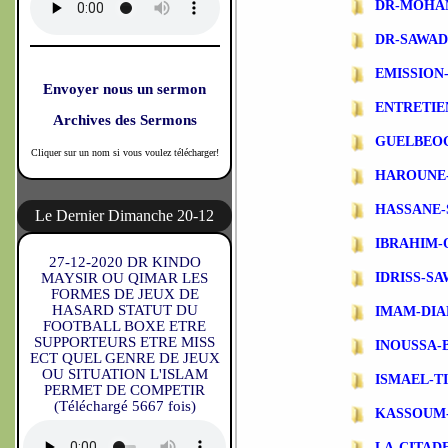
DR-MOHA
DR-SAWA
EMISSIO
Envoyer nous un sermon
ENTRETIE
Archives des Sermons
GUELBEO
Cliquer sur un nom si vous voulez télécharger!
HAROUNE
HASSANE-
Le Dernier Dimanche 20-12
IBRAHIM-
27-12-2020 DR KINDO
MAYSIR OU QIMAR LES
IDRISS-S
FORMES DE JEUX DE
HASARD STATUT DU
IMAM-DIA
FOOTBALL BOXE ETRE
SUPPORTEURS ETRE MISS
INOUSSA-
ECT QUEL GENRE DE JEUX
OU SITUATION L'ISLAM
ISMAEL-T
PERMET DE COMPETIR
(Téléchargé 5667 fois)
KASSOUM
LA-CITAD