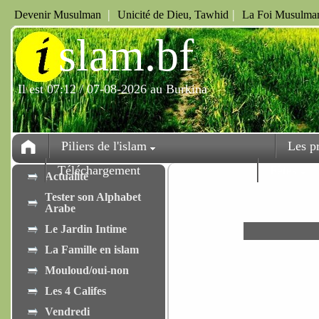
|
|
Devenir Musulman
Unicité de Dieu, Tawhid
La Foi Musulman
i
slam.bf
Il est 07:12 / 07-08-2026 au Burkina
Piliers de l'islam
Les p
Téléchargement
Fêtes
Actualité
Tester son Alphabet
Arabe
Le Jardin Intime
La Famille en islam
Mouloud/oui-non
Les 4 Califes
Vendredi