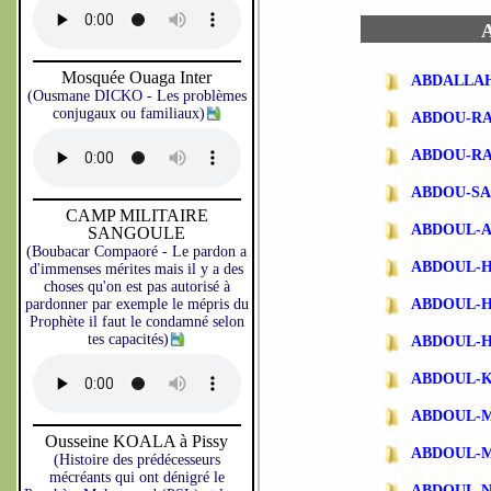
A
Mosquée Ouaga Inter
ABDALLA
(Ousmane DICKO - Les problèmes
conjugaux ou familiaux)
ABDOU-R
ABDOU-R
ABDOU-SA
CAMP MILITAIRE
ABDOUL-
SANGOULE
(Boubacar Compaoré - Le pardon a
ABDOUL-
d'immenses mérites mais il y a des
choses qu'on est pas autorisé à
pardonner par exemple le mépris du
ABDOUL-
Prophète il faut le condamné selon
tes capacités)
ABDOUL-
ABDOUL-
ABDOUL-
Ousseine KOALA à Pissy
ABDOUL-
(Histoire des prédécesseurs
mécréants qui ont dénigré le
ABDOUL-N