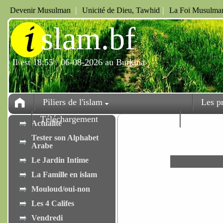
|
|
Devenir Musulman
Unicité de Dieu, Tawhid
La Foi Musulman
i
slam.bf
Il est 18:55 / 06-08-2026 au Burkina
Piliers de l'islam
Les p
Téléchargement
Fêtes
Actualité
Tester son Alphabet
Arabe
Le Jardin Intime
La Famille en islam
Mouloud/oui-non
Les 4 Califes
Vendredi