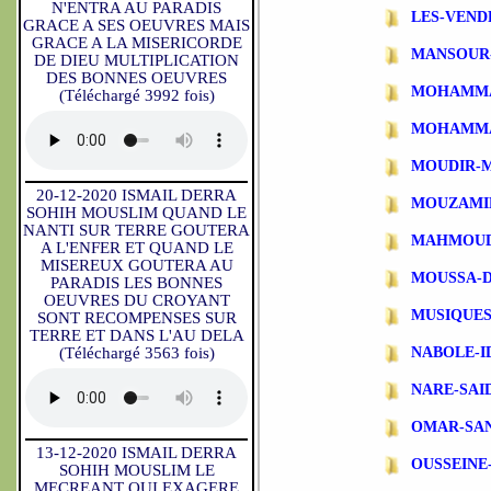
N'ENTRA AU PARADIS
LES-VEND
GRACE A SES OEUVRES MAIS
GRACE A LA MISERICORDE
MANSOUR
DE DIEU MULTIPLICATION
DES BONNES OEUVRES
MOHAMMA
(Téléchargé 3992 fois)
MOHAMMA
MOUDIR-
20-12-2020 ISMAIL DERRA
MOUZAMI
SOHIH MOUSLIM QUAND LE
NANTI SUR TERRE GOUTERA
MAHMOUD
A L'ENFER ET QUAND LE
MISEREUX GOUTERA AU
MOUSSA-
PARADIS LES BONNES
OEUVRES DU CROYANT
MUSIQUES
SONT RECOMPENSES SUR
TERRE ET DANS L'AU DELA
(Téléchargé 3563 fois)
NABOLE-I
NARE-SAI
OMAR-SA
13-12-2020 ISMAIL DERRA
OUSSEINE
SOHIH MOUSLIM LE
MECREANT QUI EXAGERE