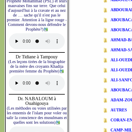
Prophète Mohammad (PSL) et leurs
mauvaises fins sur terre. Que celui
ABDOURA
d'aujourd'hui à la cravate et au nez
de .... sache qu'il n'est pas le
premier. Attention à la ligne rouge -
ABOUBAC
Comment devons-nous défendre le
Prophète?)
ABOUBAC
AHMAD-B
AHMAD-S
Dr Tidiane à Tampouy
ALI-OUE
(Les leçons tirées de la biographie
de la mère des croyants Khadija
ALI-OUE
première femme du Prophète)
ALI-SANF
ABOUBAC
Dr. NABALOUM à
ADAM-ZO
Ouahigouya
(Les méthodes ou voies utilisées par
AUTRES
les ennemis de l'islam pour voler ou
salir la conscience des musulmans et
CORAN-EN
quelles sont les solutions)
CAMP-MIL