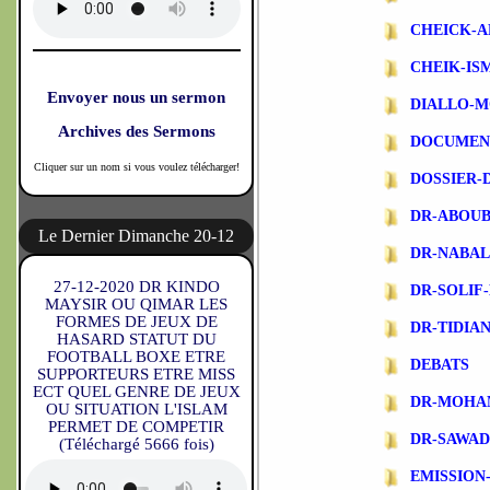
CHEICK-A
CHEIK-IS
Envoyer nous un sermon
DIALLO-
Archives des Sermons
DOCUMEN
Cliquer sur un nom si vous voulez télécharger!
DOSSIER-
DR-ABOU
Le Dernier Dimanche 20-12
DR-NABA
27-12-2020 DR KINDO
DR-SOLIF
MAYSIR OU QIMAR LES
FORMES DE JEUX DE
DR-TIDIA
HASARD STATUT DU
FOOTBALL BOXE ETRE
DEBATS
SUPPORTEURS ETRE MISS
ECT QUEL GENRE DE JEUX
DR-MOHA
OU SITUATION L'ISLAM
PERMET DE COMPETIR
DR-SAWA
(Téléchargé 5666 fois)
EMISSIO