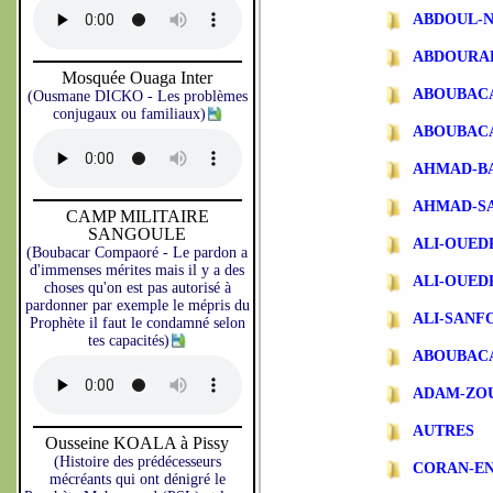
ABDOUL-N
ABDOURA
Mosquée Ouaga Inter
ABOUBAC
(Ousmane DICKO - Les problèmes
conjugaux ou familiaux)
ABOUBAC
AHMAD-B
AHMAD-S
CAMP MILITAIRE
SANGOULE
ALI-OUE
(Boubacar Compaoré - Le pardon a
d'immenses mérites mais il y a des
ALI-OUE
choses qu'on est pas autorisé à
pardonner par exemple le mépris du
ALI-SANF
Prophète il faut le condamné selon
tes capacités)
ABOUBAC
ADAM-ZO
AUTRES
Ousseine KOALA à Pissy
(Histoire des prédécesseurs
CORAN-EN
mécréants qui ont dénigré le