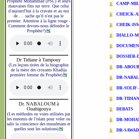
Prophète Mohammad (PSL) et leurs
CAMP-MIL
mauvaises fins sur terre. Que celui
d'aujourd'hui à la cravate et au nez
CHEICK-A
de .... sache qu'il n'est pas le
premier. Attention à la ligne rouge -
CHEIK-IS
Comment devons-nous défendre le
Prophète?)
DIALLO-
DOCUMEN
DOSSIER-
Dr Tidiane à Tampouy
(Les leçons tirées de la biographie
DR-ABOU
de la mère des croyants Khadija
première femme du Prophète)
DR-NABA
DR-SOLIF
DR-TIDIA
Dr. NABALOUM à
Ouahigouya
DEBATS
(Les méthodes ou voies utilisées par
les ennemis de l'islam pour voler ou
DR-MOHA
salir la conscience des musulmans et
quelles sont les solutions)
DR-SAWA