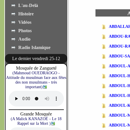
L'au-Delà
A
Histoire
Vidéos
ABDALLA
Photos
ABDOU-R
Audio
ABDOU-R
Radio Islamique
ABDOU-SA
Le dernier vendredi 25-12
ABDOUL-
Mosquée de Zangueté
(Mahmoud OUEDRAOGO -
ABDOUL-
Attitude du musulman face aux fêtes
des non musulmans - très
ABDOUL-
important)
ABDOUL-
ABDOUL-
Grande Mosquée
ABDOUL-
(A Malick KANAZOÉ - Le 18
Rappel sur la Mort )
ABDOUL-