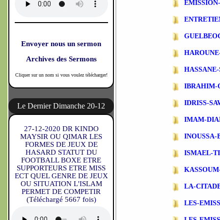
EMISSIO
ENTRETIE
GUELBEO
Envoyer nous un sermon
HAROUNE
Archives des Sermons
HASSANE-
Cliquer sur un nom si vous voulez télécharger!
IBRAHIM-
IDRISS-S
Le Dernier Dimanche 20-12
IMAM-DIA
27-12-2020 DR KINDO
MAYSIR OU QIMAR LES
INOUSSA-
FORMES DE JEUX DE
HASARD STATUT DU
ISMAEL-T
FOOTBALL BOXE ETRE
SUPPORTEURS ETRE MISS
KASSOUM
ECT QUEL GENRE DE JEUX
OU SITUATION L'ISLAM
LA-CITAD
PERMET DE COMPETIR
(Téléchargé 5667 fois)
LES-EMIS
LES-EMIS