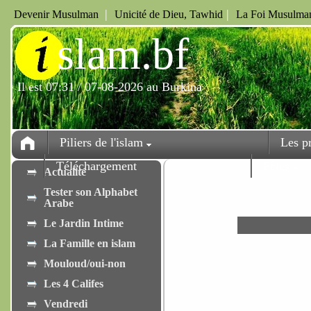
|
|
Devenir Musulman
Unicité de Dieu, Tawhid
La Foi Musulman
i
slam.bf
Il est 07:31 / 07-08-2026 au Burkina
Piliers de l'islam
Les p
Téléchargement
Fêtes
Actualité
Tester son Alphabet
Arabe
Le Jardin Intime
La Famille en islam
Mouloud/oui-non
Les 4 Califes
Vendredi